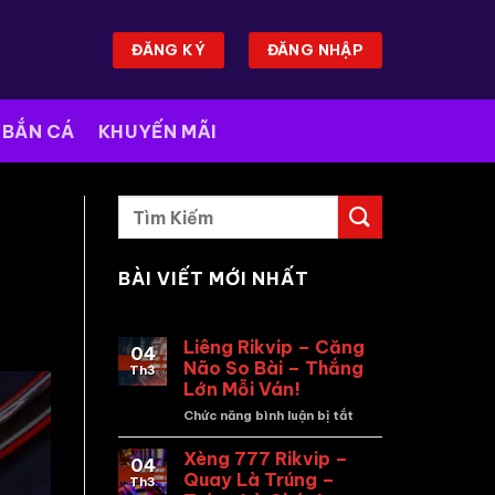
ĐĂNG KÝ
ĐĂNG NHẬP
BẮN CÁ
KHUYẾN MÃI
BÀI VIẾT MỚI NHẤT
Liêng Rikvip – Căng
04
Não So Bài – Thắng
Th3
Lớn Mỗi Ván!
Chức năng bình luận bị tắt
ở
Liêng
Rikvip
Xèng 777 Rikvip –
04
–
Quay Là Trúng –
Th3
Căng