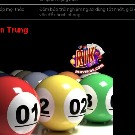
đáp mọi thắc
Đảm bảo trải nghiệm người dùng tốt nhất, giải
vấn đề nhanh chóng.
n Trung