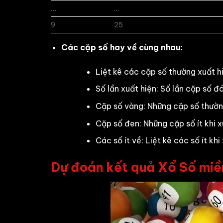
…
…
9
25
Các cặp số hay về cùng nhau:
Liệt kê các cặp số thường xuất hi
Số lần xuất hiện: Số lần cặp số đ
Cặp số vàng: Những cặp số thườn
Cặp số đen: Những cặp số ít khi 
Các số ít về: Liệt kê các số ít khi
Dự đoán kết quả X
ổ Số miề