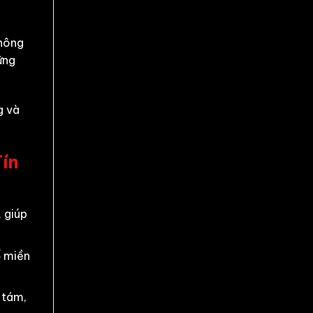
không
ững
g và
ín
 giúp
ố miền
 tám,