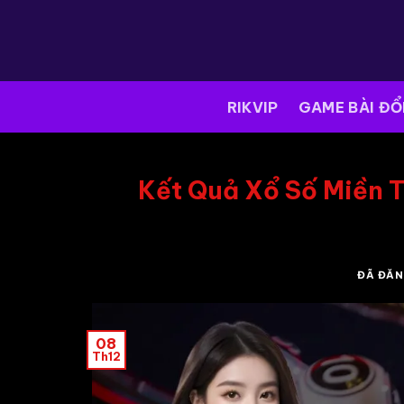
Chuyển
đến
nội
dung
RIKVIP
GAME BÀI ĐỔ
Kết Quả Xổ Số Miền 
ĐÃ ĐĂ
08
Th12