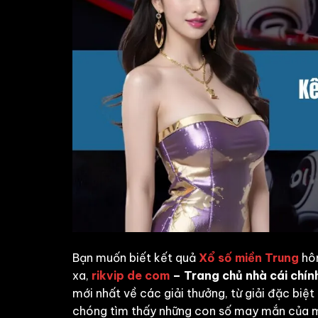
Bạn muốn biết kết quả
Xổ số miền Trung
hô
xa,
rikvip de com
– Trang chủ nhà cái chính
mới nhất về các giải thưởng, từ giải đặc biệt
chóng tìm thấy những con số may mắn của m