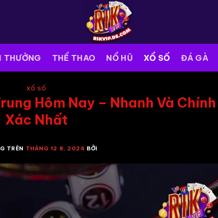
I THƯỞNG
THỂ THAO
NỔ HŨ
XỔ SỐ
ĐÁ GÀ
XỔ SỐ
Trung Hôm Nay – Nhanh Và Chính
Xác Nhất
NG TRÊN
THÁNG 12 8, 2024
BỞI