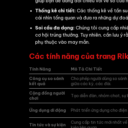
giúp bạn dễ dàng đối chiếu với vé số của 
Thống kê chi tiết:
Các thống kê về tần suấ
cái nhìn tổng quan và đưa ra những dự đoá
Soi cầu đa dạng:
Chúng tôi cung cấp nhi
cơ hội trúng thưởng. Tuy nhiên, cần lưu ý 
phụ thuộc vào may mắn.
Các tính năng của trang
Ri
Tính Năng
Mô Tả Chi Tiết
Công cụ so sánh
Cho phép người dùng so sánh 
kết quả
giữa các kỳ, các đài.
Cộng đồng người
Tạo diễn đàn, nhóm chat, sự 
chơi
Ứng dụng di động
Phát triển ứng dụng cho điện 
Cung cấp tin tức mới nhất về
Tin tức và sự kiện
kiện liên quan.