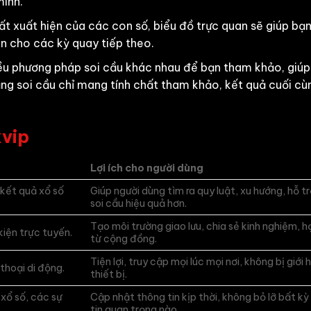
mình.
t xuất hiện của các con số, biểu đồ trực quan sẽ giúp bạ
n cho các kỳ quay tiếp theo.
ều phương pháp soi cầu khác nhau để bạn tham khảo, giúp
rằng soi cầu chỉ mang tính chất tham khảo, kết quả cuối cù
kvip
Lợi ích cho người dùng
kết quả xổ số
Giúp người dùng tìm ra quy luật, xu hướng, hỗ tr
soi cầu hiệu quả hơn.
Tạo môi trường giao lưu, chia sẻ kinh nghiệm, h
kiện trực tuyến.
từ cộng đồng.
Tiện lợi, truy cập mọi lúc mọi nơi, không bị giới 
thoại di động.
thiết bị.
 xổ số, các sự
Cập nhật thông tin kịp thời, không bỏ lỡ bất k
tin quan trọng nào.