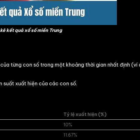
kê kết quả xổ số miền Trung
của từng con số trong một khoảng thời gian nhất định (ví d
n suất xuất hiện của các con số.
Tỷ lệ xuất hiện (%)
10%
11.67%