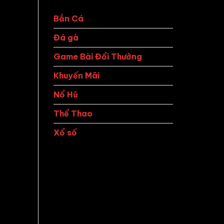
Giới
Miền
Hạn
Trung
Bắn Cá
Hôm
Nay
Đá gà
–
Nhanh
Và
Game Bài Đổi Thưởng
Chính
Xác
Khuyến Mãi
Nhất
Nổ Hũ
Thể Thao
Xổ số