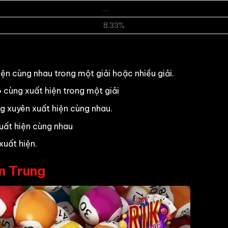
…
8.33%
ện cùng nhau trong một giải hoặc nhiều giải.
ó cùng xuất hiện trong một giải
g xuyên xuất hiện cùng nhau.
xuất hiện cùng nhau
 xuất hiện.
n Trung