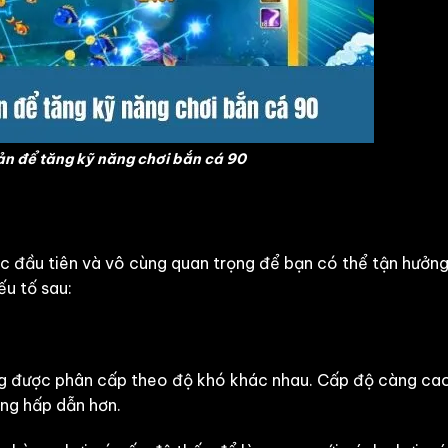
ản để tăng kỹ năng chơi bắn cá 90
c đầu tiên và vô cùng quan trọng để bạn có thể tận hưởng
ếu tố sau:
g được phân cấp theo độ khó khác nhau. Cấp độ càng ca
ũng hấp dẫn hơn.