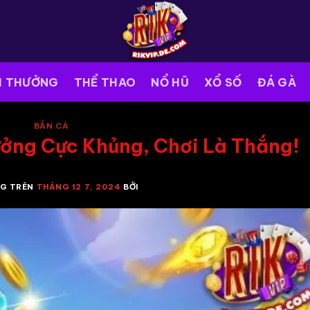
I THƯỞNG
THỂ THAO
NỔ HŨ
XỔ SỐ
ĐÁ GÀ
BẮN CÁ
ởng Cực Khủng, Chơi Là Thắng!
NG TRÊN
THÁNG 12 7, 2024
BỞI