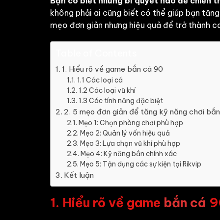
Bạn có biết những bí quyết nào để chiến
không phải ai cũng biết có thể giúp bạn tăn
mẹo đơn giản nhưng hiệu quả để trở thành c
Table of Contents
1. Hiểu rõ về game bắn cá 90
1.1 Các loại cá
1.2 Các loại vũ khí
1.3 Các tính năng đặc biệt
2. 5 mẹo đơn giản để tăng kỹ năng chơi bắn
Mẹo 1: Chọn phòng chơi phù hợp
Mẹo 2: Quản lý vốn hiệu quả
Mẹo 3: Lựa chọn vũ khí phù hợp
Mẹo 4: Kỹ năng bắn chính xác
Mẹo 5: Tận dụng các sự kiện tại Rikvip
Kết luận
1. Hiểu rõ về game
bắn cá
9