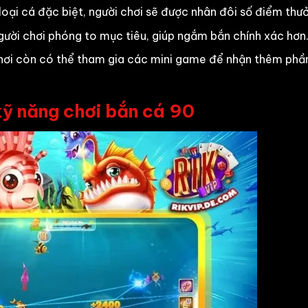
loại cá đặc biệt, người chơi sẽ được nhân đôi số điểm thư
gười chơi phóng to mục tiêu, giúp ngắm bắn chính xác hơn
chơi còn có thể tham gia các mini game để nhận thêm phầ
kỹ năng chơi bắn cá 90