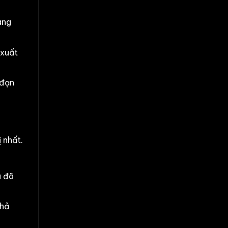
àng
 xuất
 đạn
 nhất.
u đã
khả