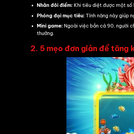
Nhân đôi điểm:
Khi tiêu diệt được một số 
Phóng đại mục tiêu:
Tính năng này giúp n
Mini game:
Ngoài việc bắn cá 90, người 
thưởng.
2. 5 mẹo đơn giản để tăng 