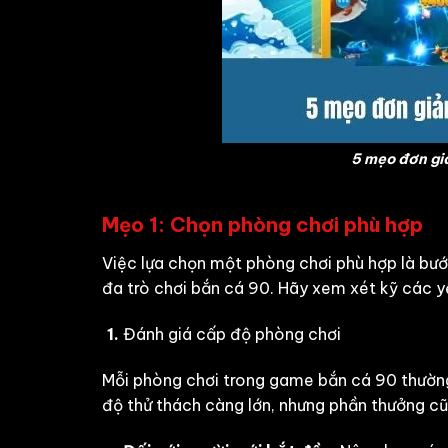
5 mẹo đơn gi
Mẹo 1: Chọn phòng chơi phù hợp
Việc lựa chọn một phòng chơi phù hợp là bướ
đa trò chơi bắn cá 90. Hãy xem xét kỹ các y
Đánh giá cấp độ phòng chơi
Mỗi phòng chơi trong game bắn cá 90 thườn
độ thử thách càng lớn, nhưng phần thưởng c