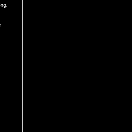
ởng.
.
n