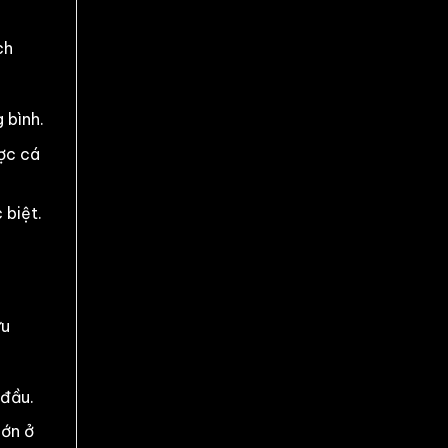
ch
 bình.
ược cá
 biệt.
ưu
 đầu.
lớn ở