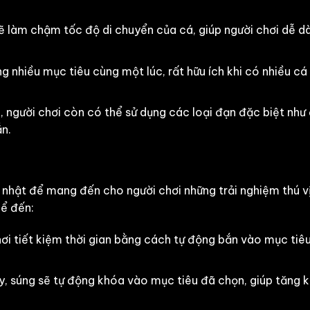
ẽ làm chậm tốc độ di chuyển của cá, giúp người chơi dễ d
 nhiều mục tiêu cùng một lúc, rất hữu ích khi có nhiều cá
, người chơi còn có thể sử dụng các loại đạn đặc biệt như
n.
nhật để mang đến cho người chơi những trải nghiệm thú vị
kể đến:
ơi tiết kiệm thời gian bằng cách tự động bắn vào mục tiê
ày, súng sẽ tự động khóa vào mục tiêu đã chọn, giúp tăng 