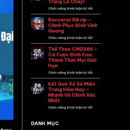
Trúng Là Cháy!
Não
Chức năng bình luận bị tắt
ở
So
Xèng
Bài
777
–
Baccarat Rikvip –
04
Rikvip
Thắng
Chinh Phục Đỉnh Vinh
Th3
–
Lớn
Quang
Quay
Mỗi
Chức năng bình luận bị tắt
ở
Là
Ván!
Baccarat
Trúng
Rikvip
–
Thể Thao CMD386 –
08
–
Trúng
Cá Cược Đỉnh Cao,
Th12
Chinh
Là
Thách Thức Mọi Giới
Phục
Cháy!
Hạn
Đỉnh
Vinh
Chức năng bình luận bị tắt
ở
Quang
Thể
Thao
Kết Quả Xổ Số Miền
08
CMD386
Trung Hôm Nay –
Th12
–
Nhanh Và Chính Xác
Cá
Nhất
Cược
Đỉnh
Chức năng bình luận bị tắt
ở
Cao,
Kết
Thách
Quả
Thức
Xổ
DANH MỤC
Mọi
Số