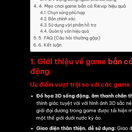
4. Mẹo chơi game bắn cá Rikvip hiệu quả
Chọn súng phù hợp
Bắn chính xác
Sử dụng vật phẩm hỗ trợ
Quản lý vốn hiệu quả
5. FAQ (Câu hỏi thường gặp)
6. Kết luận
1. Giới thiệu về game
bắn c
động
Ưu điểm vượt trội so với các game
Đồ họa 3D sống động, âm thanh chân t
thính giác tuyệt vời với hình ảnh 3D sắc 
giới đại dương trong game được tái hiện 
một thế giới dưới nước kỳ ảo.
Giao diện thân thiện, dễ sử dụng:
Giao di