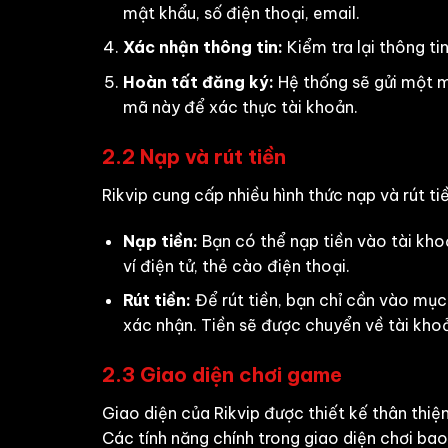
mật khẩu, số điện thoại, email.
Xác nhận thông tin:
Kiểm tra lại thông ti
Hoàn tất đăng ký:
Hệ thống sẽ gửi một m
mã này để xác thực tài khoản.
2.2 Nạp và rút tiền
Rikvip cung cấp nhiều hình thức nạp và rút ti
Nạp tiền:
Bạn có thể nạp tiền vào tài kho
ví điện tử, thẻ cào điện thoại.
Rút tiền:
Để rút tiền, bạn chỉ cần vào mục 
xác nhận. Tiền sẽ được chuyển về tài kho
2.3 Giao diện chơi game
Giao diện của Rikvip được thiết kế thân thiệ
Các tính năng chính trong giao diện chơi ba