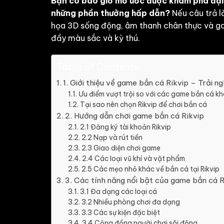
Bạn có bao giờ mơ ước được khám phá đại 
những phần thưởng hấp dẫn?
Nếu câu trả lờ
họa 3D sống động, âm thanh chân thực và 
đầy màu sắc và kỳ thú.
Table of Contents
1. Giới thiệu về game bắn cá Rikvip – Trải 
Ưu điểm vượt trội so với các game bắn cá k
Tại sao nên chọn Rikvip để chơi bắn cá
2. Hướng dẫn chơi game bắn cá Rikvip
2.1 Đăng ký tài khoản Rikvip
2.2 Nạp và rút tiền
2.3 Giao diện chơi game
2.4 Các loại vũ khí và vật phẩm
2.5 Các mẹo nhỏ khác về bắn cá tại Rikvip
3. Các tính năng nổi bật của game bắn cá R
3.1 Đa dạng các loại cá
3.2 Nhiều phòng chơi đa dạng
3.3 Các sự kiện đặc biệt
3.4 Cộng đồng người chơi sôi động