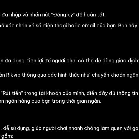
n đã nhập và nhấn nút “Đăng ký” để hoàn tất.
ã xác nhận về số điện thoại hoặc email của bạn. Bạn hãy
ền đa dạng, tiện lợi để người chơi có thể dễ dàng giao dịch
ản Rikvip thông qua các hình thức như: chuyển khoản ngân
“Rút tiền” trong tài khoản của mình, điền đầy đủ thông tin
ản ngân hàng của bạn trong thời gian ngắn.
n, dễ sử dụng, giúp người chơi nhanh chóng làm quen với g
o gồm: