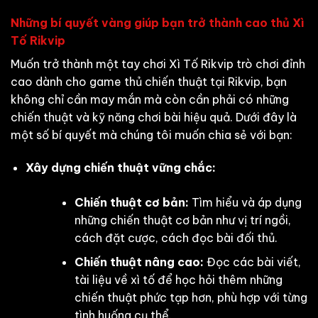
Những bí quyết vàng giúp bạn trở thành cao thủ Xì
Tố Rikvip
Muốn trở thành một tay chơi Xì Tố Rikvip trò chơi đỉnh
cao dành cho game thủ chiến thuật tại Rikvip, bạn
không chỉ cần may mắn mà còn cần phải có những
chiến thuật và kỹ năng chơi bài hiệu quả. Dưới đây là
một số bí quyết mà chúng tôi muốn chia sẻ với bạn:
Xây dựng chiến thuật vững chắc:
Chiến thuật cơ bản:
Tìm hiểu và áp dụng
những chiến thuật cơ bản như vị trí ngồi,
cách đặt cược, cách đọc bài đối thủ.
Chiến thuật nâng cao:
Đọc các bài viết,
tài liệu về xì tố để học hỏi thêm những
chiến thuật phức tạp hơn, phù hợp với từng
tình huống cụ thể.