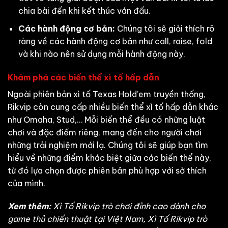
chia bài đến khi kết thúc ván đấu.
Các hành động cơ bản:
Chúng tôi sẽ giải thích rõ
ràng về các hành động cơ bản như call, raise, fold
và khi nào nên sử dụng mỗi hành động này.
Khám phá các biến thể xì tố hấp dẫn
Ngoài phiên bản xì tố Texas Hold’em truyền thống,
Rikvip còn cung cấp nhiều biến thể xì tố hấp dẫn khác
như Omaha, Stud,… Mỗi biến thể đều có những luật
chơi và đặc điểm riêng, mang đến cho người chơi
những trải nghiệm mới lạ. Chúng tôi sẽ giúp bạn tìm
hiểu về những điểm khác biệt giữa các biến thể này,
từ đó lựa chọn được phiên bản phù hợp với sở thích
của mình.
Xem thêm:
Xì Tố Rikvip trò chơi đỉnh cao dành cho
game thủ chiến thuật tại Việt Nam, Xì Tố Rikvip trò