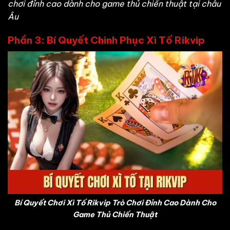
chơi đỉnh cao dành cho game thủ chiến thuật tại châu
Âu
Phần 3: Bí Quyết Chinh Phục Xì Tố Rikvip
Bí Quyết Chơi Xì Tố Rikvip Trò Chơi Đỉnh Cao Dành Cho
Game Thủ Chiến Thuật