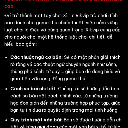
cao
Để trở thành một tay chơi Xì Tố Rikvip trò chơi đỉnh
cao dành cho game thủ chiến thuật, việc nắm vững
luật chơi là điều vô cùng quan trọng. Rikvip cung cấp
cho người chơi một hệ thống luật chơi chi tiết, dễ
hiểu, bao gồm:
Các thuật ngữ cơ bản:
Sẽ có một phần giải thích
rõ ràng về các thuật ngữ chuyên ngành như sảnh,
thùng phá sảnh, tứ quý,… giúp bạn dễ dàng hiểu và
giao tiếp với cộng đồng game thủ.
Cách so bài chi tiết:
Chúng tôi sẽ hướng dẫn bạn
cách so bài một cách chính xác, từ những trường
hợp đơn giản đến những trường hợp phức tạp, giúp
bạn tự tin đưa ra quyết định trong mọi tình huống.
Quy trình một ván bài:
Bạn sẽ được hướng dẫn chi
tiết về từng giai đoạn của một ván bài xì tố, từ lúc