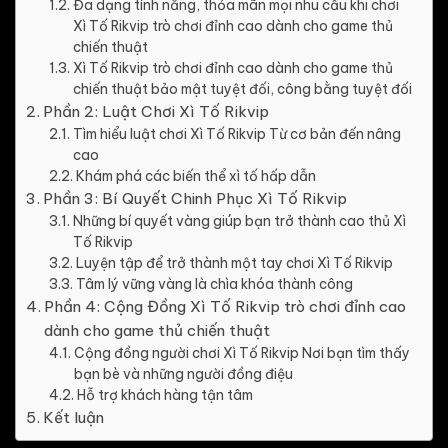
Đa dạng tính năng, thỏa mãn mọi nhu cầu khi chơi
Xì Tố Rikvip trò chơi đỉnh cao dành cho game thủ
chiến thuật
Xì Tố Rikvip trò chơi đỉnh cao dành cho game thủ
chiến thuật bảo mật tuyệt đối, công bằng tuyệt đối
Phần 2: Luật Chơi Xì Tố Rikvip
Tìm hiểu luật chơi Xì Tố Rikvip Từ cơ bản đến nâng
cao
Khám phá các biến thể xì tố hấp dẫn
Phần 3: Bí Quyết Chinh Phục Xì Tố Rikvip
Những bí quyết vàng giúp bạn trở thành cao thủ Xì
Tố Rikvip
Luyện tập để trở thành một tay chơi Xì Tố Rikvip
Tâm lý vững vàng là chìa khóa thành công
Phần 4: Cộng Đồng Xì Tố Rikvip trò chơi đỉnh cao
dành cho game thủ chiến thuật
Cộng đồng người chơi Xì Tố Rikvip Nơi bạn tìm thấy
bạn bè và những người đồng điệu
Hỗ trợ khách hàng tận tâm
Kết luận