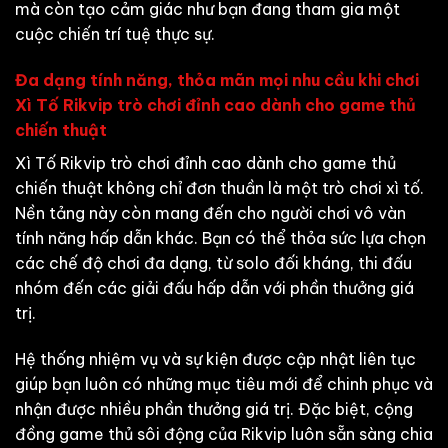
mà còn tạo cảm giác như bạn đang tham gia một
cuộc chiến trí tuệ thực sự.
Đa dạng tính năng, thỏa mãn mọi nhu cầu khi chơi
Xì Tố Rikvip trò chơi đỉnh cao dành cho game thủ
chiến thuật
Xì Tố Rikvip trò chơi đỉnh cao dành cho game thủ
chiến thuật không chỉ đơn thuần là một trò chơi xì tố.
Nền tảng này còn mang đến cho người chơi vô vàn
tính năng hấp dẫn khác. Bạn có thể thỏa sức lựa chọn
các chế độ chơi đa dạng, từ solo đối kháng, thi đấu
nhóm đến các giải đấu hấp dẫn với phần thưởng giá
trị.
Hệ thống nhiệm vụ và sự kiện được cập nhật liên tục
giúp bạn luôn có những mục tiêu mới để chinh phục và
nhận được nhiều phần thưởng giá trị. Đặc biệt, cộng
đồng game thủ sôi động của Rikvip luôn sẵn sàng chia