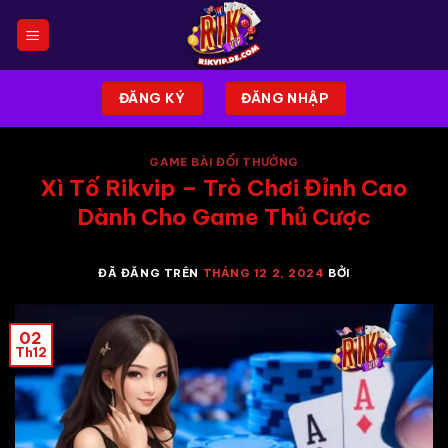
Chuyển
đến
nội
dung
ĐĂNG KÝ
ĐĂNG NHẬP
GAME BÀI ĐỔI THƯỞNG
Xì Tố Rikvip – Trò Chơi Đỉnh Cao
Dành Cho Game Thủ Cược
ĐÃ ĐĂNG TRÊN
THÁNG 12 2, 2024
BỞI
02
Th12