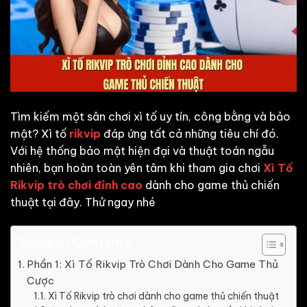
Tìm kiếm một sân chơi xì tố uy tín, công bằng và bảo
mật? Xì tố
rikvip
đáp ứng tất cả những tiêu chí đó.
Với hệ thống bảo mật hiện đại và thuật toán ngẫu
nhiên, bạn hoàn toàn yên tâm khi tham gia chơi
Xì Tố
Rikvip trò chơi đỉnh cao
dành cho game thủ chiến
thuật tại đây. Thử ngay nhé
Table of Contents
Phần 1: Xì Tố Rikvip Trò Chơi Dành Cho Game Thủ
Cược
Xì Tố Rikvip trò chơi dành cho game thủ chiến thuật