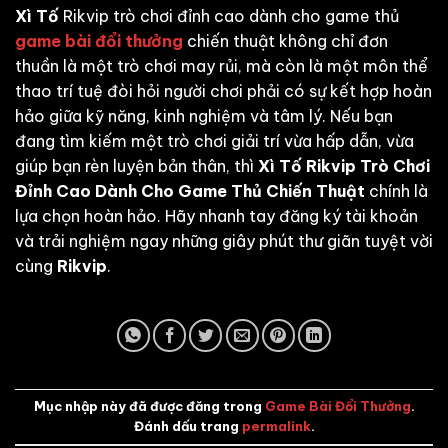
Xì Tố
Rikvip trò chơi đỉnh cao dành cho game thủ
game bài đổi thưởng
chiến thuật không chỉ đơn
thuần là một trò chơi may rủi, mà còn là một môn thể
thao trí tuệ đòi hỏi người chơi phải có sự kết hợp hoàn
hảo giữa kỹ năng, kinh nghiệm và tâm lý. Nếu bạn
đang tìm kiếm một trò chơi giải trí vừa hấp dẫn, vừa
giúp bạn rèn luyện bản thân, thì
Xì Tố Rikvip Trò Chơi
Đỉnh Cao Dành Cho Game Thủ Chiến Thuật
chính là
lựa chọn hoàn hảo. Hãy nhanh tay đăng ký tài khoản
và trải nghiệm ngay những giây phút thư giãn tuyệt vời
cùng
Rikvip
.
Mục nhập này đã được đăng trong
Game Bài Đổi Thưởng
.
Đánh dấu trang
permalink
.